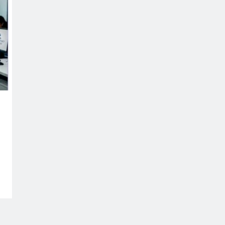
ONLINE GAMBLING
I migliori casinò con bonus per
Chiken Road slot
May 25, 2026