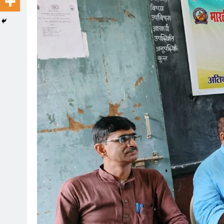
ONLINE GAMBLING
I migliori casinò con bonus
Chiken Road slot
July 12, 2026