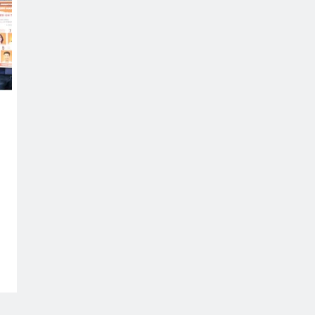
ONLINE GAMBLING
I migliori casinò con bonus per
Chiken Road slot
March 28, 2025