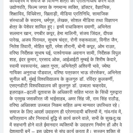
कार्यक्रम में समाज के विभिन्न क्षेत्रों का प्रतिनिधित्व करने वाले
उद्योगपति, फिल्म जगत के गणमान्य व्यक्ति, डॉक्टर, वैज्ञानिक,
शिक्षाविद, विधिवेत्ता, खिलाड़ी, मीडिया प्रतिनिधि, सामाजिक
संस्थाओं के सदस्य, धर्मगुरु, लेखक, सोशल मीडिया तथा विज्ञापन
क्षेत्र के पेशेवर शामिल हुए। इनमें राधाकिशन दमाणी, अभिनेता
सलमान खान, रणबीर कपूर, हेमा मालिनी, संजय जिंदल, दीपक
पारेख, अजय पिरामल, सुभाष चंद्रा, रोनी स्क्रूवाला, विनीत जैन,
नितेश तिवारी, मोहित सूरी, रमेश तौरानी, बोनी कपूर, ओम राउत,
वरिष्ठ निर्देशक सुभाष घई, पार्श्वगायक अदनान सामी, निर्देशक विपुल
शाह, इंदर कुमार, प्रसाद ओक, आईआईटी मुम्बई के शिरीष केदारे,
स्वामी स्वरूपानंद, अक्षत गुप्ता, अभिनेत्री अश्विनी भावे, ज्येष्ठ
गायिका अनुराधा पौडवाल, वरिष्ठ पत्रकार भाऊ तोरसेकर, अभिनेता
सुनील बर्वे, मुंबई विश्वविद्यालय के कुलगुरु डॉ. रविंद्र कुलकर्णी,
एसएनडीटी विश्वविद्यालय की कुलगुरु डॉ. उज्वला चक्रदेव,
इज़राइल–इटली दूतावास के अधिकारी सहित भारत के सिंधी गुरुद्वारा
के प्रमुख जसकीरत जी भाईसाहब, अमर सिंह जी, राम सिंह राठौड़,
वरिष्ठ अधिवक्ता उज्ज्वल निकम सहित अन्य मान्यवर उपस्थित रहे।
समाज के लिए आदर्श उदाहरण ही प्रेरणादायी बस्तियों में, गांव-गांव में,
चरित्रवान और निस्वार्थ बुद्धि से कार्य करने वाले, सभी के सुख-दुःख
में सहभागी होने वाले ईमानदार व्यक्तियों के उदाहरण निर्माण हों और वे
देशव्यापी बनें – इस उद्देश्य से संघ कार्य करता है। सज्जन शक्ति से