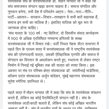
स्वयंसेवक संघ के सरसंघचालक डॉ. मोहन भागवत जी ने कहा कि
संघ समाजरूप संगठन खड़ा करना चाहता है। समाज संगठित और
गुणवान बनेगा, तभी देश में परिवर्तन आएगा। नेता–नारा–नीति–
पार्टी–अवतार– सरकार–विचार–तत्वज्ञान ये सभी बातें सहायक हैं,
समाज इन सभी का मालिक है। इसलिए मालिक को मूल रूप से
जागरूक होना चाहिए।
‘संघ यात्रा के 100 वर्ष : नए क्षितिज’, दो दिवसीय संवाद कार्यक्रम
में 900 से अधिक प्रतिष्ठित गणमान्य हस्तियों के समक्ष
सरसंघचालक जी ने विचार रखे। वर्ली स्थित नेहरू सेंटर सभागार में
पहले दिन के प्रथम सत्र में सरसंघचालक जी ने राष्ट्रीय स्वयंसेवक
संघ की प्रेरणादायी यात्रा, उसकी ऐतिहासिक प्रगति और समाज में
योगदान का विस्तार से अवलोकन करते हुए, स्थापना से लेकर राष्ट्र
निर्माण में निभाई गई भूमिका तक की यात्रा को स्पष्ट किया। इस
अवसर पर मंच पर पश्चिम क्षेत्र संघचालक डॉ. जयंतीभाई भाडेसिया,
कोंकण प्रांत संघचालक अर्जुन चांदेकर, मुंबई महानगर संघचालक
सुरेश भगेरिया उपस्थित थे।
पहले सत्र में मोहन भागवत जी ने कहा कि संघ के स्वयंसेवक संचलन
करते हैं, लेकिन वह कोई पैरामिलिट्री संगठन नहीं है। संघ के
स्वयंसेवक लाठी-काठी चलाते हैं, लेकिन संघ कोई अखिल भारतीय
अखाड़ा नहीं है। संघ में भारतीय रागों के आधार पर घोष, व्यक्तिगत